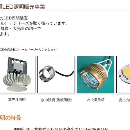
のLED照明装置
ミラクル）」シリーズを取り扱っています。
超高輝度・大光量の均一で
ます。
工業株式会社のホームページへリンクします）
D照明の特長
四国計測工業株式会社開発の高出力COB光源(※1)が、