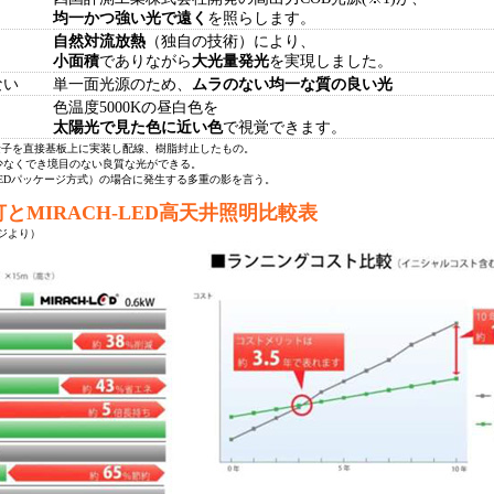
均一かつ強い光で遠く
を照らします。
自然対流放熱
（独自の技術）により、
小面積
でありながら
大光量発光
を実現しました。
ない
単一面光源のため、
ムラのない均一な質の良い光
色温度5000Kの昼白色を
太陽光で見た色に近い色
で視覚できます。
略。LED素子を直接基板上に実装し配線、樹脂封止したもの。
少なくでき境目のない良質な光ができる。
のLEDパッケージ方式）の場合に発生する多重の影を言う。
とMIRACH-LED高天井照明比較表
ジより）