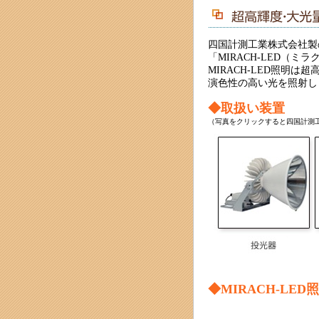
四国計測工業株式会社製
「MIRACH-LED（
MIRACH-LED照明は
演色性の高い光を照射し
◆取扱い装置
（写真をクリックすると四国計測
◆MIRACH-LE