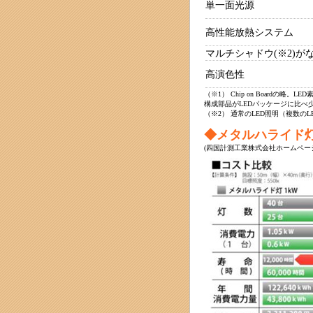
単一面光源
高性能放熱システム
マルチシャドウ(※2)が
高演色性
（※1） Chip on Boardの
構成部品がLEDパッケージに比べ
（※2） 通常のLED照明（複数
◆メタルハライド灯
(四国計測工業株式会社ホームペー