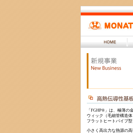
「FGHP®」は、極薄
ウィック（毛細管構造体
フラットヒートパイプ型
小さく高出力な熱源の高